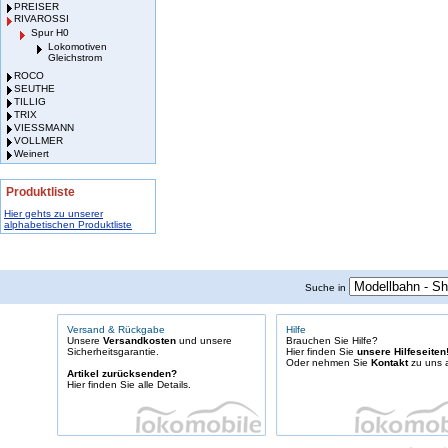
PREISER
RIVAROSSI
Spur H0
Lokomotiven
Gleichstrom
ROCO
SEUTHE
TILLIG
TRIX
VIESSMANN
VOLLMER
Weinert
Produktliste
Hier gehts zu unserer
alphabetischen Produktliste
Suche in
Versand & Rückgabe
Hilfe
Unsere
Versandkosten
und unsere
Brauchen Sie Hilfe?
Sicherheitsgarantie.
Hier finden Sie
unsere Hilfeseiten
Oder nehmen Sie
Kontakt
zu uns a
Artikel zurücksenden?
Hier finden Sie alle Details.