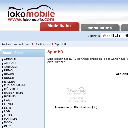
Suche in
Sie befinden sich hier:
RIVAROSSI
Spur H0
Spur H0
Unsere Shops
Bitte klicken Sie auf "Alle Artikel anzeigen" oder wählen Sie 
ARNOLD
einzugrenzen:
ATHEARN
AUHAGEN
BEMO
Alle Art
BRAWA
BUSCH
FALLER
FLEISCHMANN
GÜTZOLD
HOBBYTRAIN
HORNBY
KATO
LEMKE
Lokomotiven Gleichstrom ( 2 )
LENZ
LGB
LILIPUT
MÄRKLIN
NOCH
PIKO