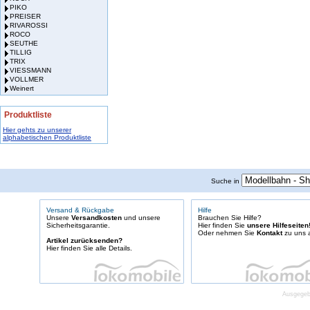
PIKO
PREISER
RIVAROSSI
ROCO
SEUTHE
TILLIG
TRIX
VIESSMANN
VOLLMER
Weinert
Produktliste
Hier gehts zu unserer
alphabetischen Produktliste
Suche in
Versand & Rückgabe
Hilfe
Unsere
Versandkosten
und unsere
Brauchen Sie Hilfe?
Sicherheitsgarantie.
Hier finden Sie
unsere Hilfeseiten
Oder nehmen Sie
Kontakt
zu uns a
Artikel zurücksenden?
Hier finden Sie alle Details.
Ausgegebe