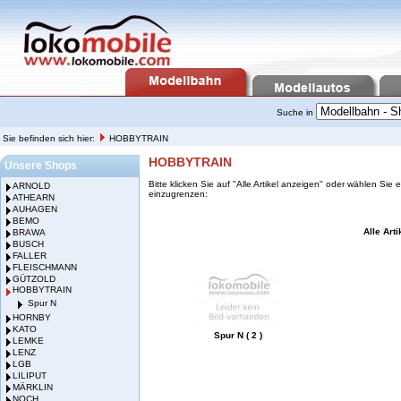
Suche in
Sie befinden sich hier:
HOBBYTRAIN
HOBBYTRAIN
Unsere Shops
Bitte klicken Sie auf "Alle Artikel anzeigen" oder wählen Sie 
ARNOLD
einzugrenzen:
ATHEARN
AUHAGEN
BEMO
Alle Art
BRAWA
BUSCH
FALLER
FLEISCHMANN
GÜTZOLD
HOBBYTRAIN
Spur N
HORNBY
KATO
Spur N ( 2 )
LEMKE
LENZ
LGB
LILIPUT
MÄRKLIN
NOCH