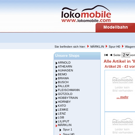
Sie befinden sich hier:
MÄRKLIN
Spur H0
Wagen
Seite:
von
Unsere Shops
Alle Artikel in 
ARNOLD
Artikel 26 - 43 vo
ATHEARN
AUHAGEN
BEMO
BRAWA
BUSCH
FALLER
FLEISCHMANN
GÜTZOLD
... mehr
HOBBYTRAIN
HORNBY
KATO
LEMKE
LENZ
LGB
LILIPUT
MÄRKLIN
Spur 1
Spur H0