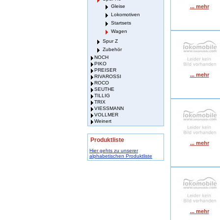
Gleise
... mehr
Lokomotiven
Startsets
Wagen
Spur Z
Zubehör
NOCH
PIKO
PREISER
... mehr
RIVAROSSI
ROCO
SEUTHE
TILLIG
TRIX
VIESSMANN
VOLLMER
Weinert
Produktliste
... mehr
Hier gehts zu unserer
alphabetischen Produktliste
... mehr