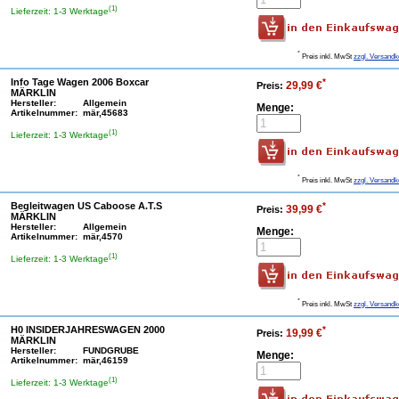
(1)
Lieferzeit: 1-3 Werktage
*
Preis inkl. MwSt
zzgl. Versandk
Info Tage Wagen 2006 Boxcar
*
29,99 €
Preis:
MÄRKLIN
Hersteller:
Allgemein
Menge:
Artikelnummer:
mär,45683
(1)
Lieferzeit: 1-3 Werktage
*
Preis inkl. MwSt
zzgl. Versandk
Begleitwagen US Caboose A.T.S
*
39,99 €
Preis:
MÄRKLIN
Hersteller:
Allgemein
Menge:
Artikelnummer:
mär,4570
(1)
Lieferzeit: 1-3 Werktage
*
Preis inkl. MwSt
zzgl. Versandk
H0 INSIDERJAHRESWAGEN 2000
*
19,99 €
Preis:
MÄRKLIN
Hersteller:
FUNDGRUBE
Menge:
Artikelnummer:
mär,46159
(1)
Lieferzeit: 1-3 Werktage