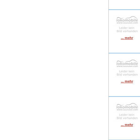
... mehr
... mehr
... mehr