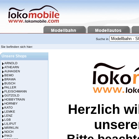
Suche in
Sie befinden sich hier:
Unsere Shops
ARNOLD
ATHEARN
AUHAGEN
BEMO
BRAWA
BUSCH
FALLER
FLEISCHMANN
GÜTZOLD
HOBBYTRAIN
Herzlich w
HORNBY
KATO
LEMKE
LENZ
unser
LGB
LILIPUT
MÄRKLIN
NOCH
Bitte beacht
PIKO