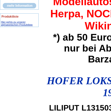
Modellautos
Herpa, NO
Produktliste
Wikin
Hier gehts zu unserer
alphabetischen Produktliste
*) ab 50 Eur
nur bei A
Barz
HOFER LOKS
1
LILIPUT L131503