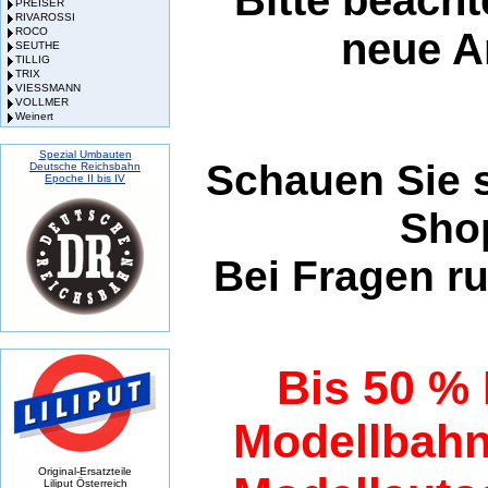
PREISER
RIVAROSSI
neue An
ROCO
SEUTHE
TILLIG
TRIX
VIESSMANN
VOLLMER
Weinert
Spezial Umbauten
Schauen Sie 
Deutsche Reichsbahn
Epoche II bis IV
Sho
Bei Fragen ru
Bis 50 % 
Modellbah
Original-Ersatzteile
Liliput Österreich