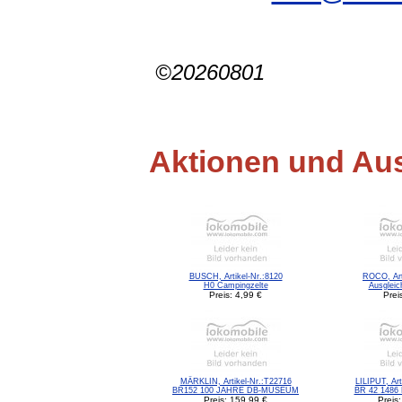
©20260801
Aktionen und Au
BUSCH, Artikel-Nr.:8120
ROCO, Art
H0 Campingzelte
Ausgleic
Preis: 4,99 €
Prei
MÄRKLIN, Artikel-Nr.:T22716
LILIPUT, Art
BR152 100 JAHRE DB-MUSEUM
BR 42 1486 
Preis: 159,99 €
Preis