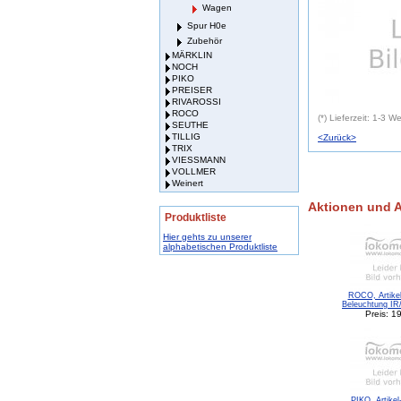
Wagen
Spur H0e
Zubehör
MÄRKLIN
NOCH
PIKO
PREISER
RIVAROSSI
ROCO
(*) Lieferzeit: 1-3 
SEUTHE
TILLIG
<Zurück>
TRIX
VIESSMANN
VOLLMER
Weinert
Aktionen und 
Produktliste
Hier gehts zu unserer
alphabetischen Produktliste
ROCO, Artikel
Beleuchtung IR
Preis: 1
PIKO, Artikel