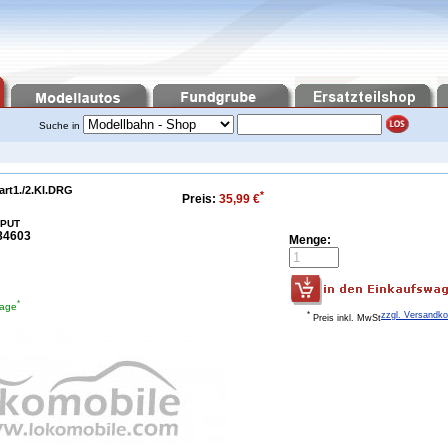
Suche in
rt1./2.Kl.DRG
*
Preis:
35,99 €
IPUT
84603
Menge:
*
tage
*
zzgl. Versandk
Preis inkl. MwSt