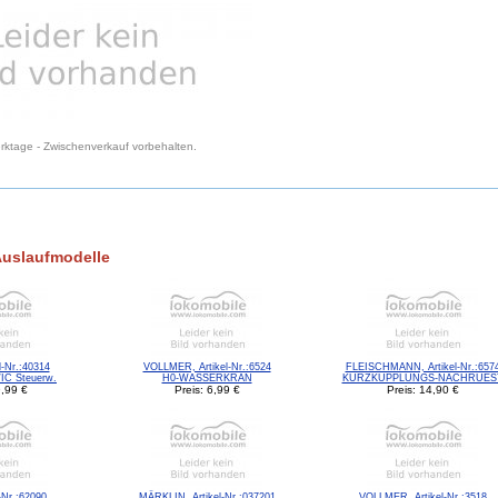
Werktage - Zwischenverkauf vorbehalten.
Auslaufmodelle
-Nr.:40314
VOLLMER, Artikel-Nr.:6524
FLEISCHMANN, Artikel-Nr.:657
/IC Steuerw.
H0-WASSERKRAN
KURZKUPPLUNGS-NACHRUES
9,99 €
Preis: 6,99 €
Preis: 14,90 €
-Nr.:62090
MÄRKLIN, Artikel-Nr.:037201
VOLLMER, Artikel-Nr.:3518