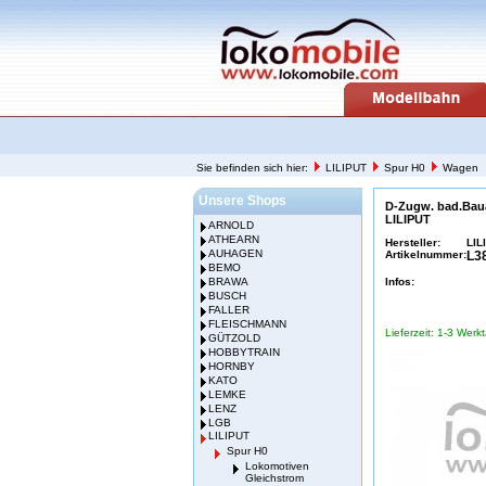
Sie befinden sich hier:
LILIPUT
Spur H0
Wagen
Unsere Shops
D-Zugw. bad.Baua
LILIPUT
ARNOLD
ATHEARN
Hersteller:
LIL
AUHAGEN
Artikelnummer:
L3
BEMO
BRAWA
Infos:
BUSCH
FALLER
FLEISCHMANN
Lieferzeit: 1-3 Werk
GÜTZOLD
HOBBYTRAIN
HORNBY
KATO
LEMKE
LENZ
LGB
LILIPUT
Spur H0
Lokomotiven
Gleichstrom