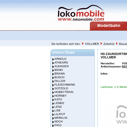
Sie befinden sich hier:
VOLLMER
Zubehör
Bausä
Unsere Shops
H0-ZAUNSORTIM
VOLLMER
ARNOLD
ATHEARN
Hersteller:
VO
AUHAGEN
Artikelnummer:
50
BEMO
BRAWA
Infos:
BUSCH
FALLER
FLEISCHMANN
Lieferzeit: 1-3 Werk
GÜTZOLD
HOBBYTRAIN
HORNBY
KATO
LEMKE
LENZ
LGB
LILIPUT
MÄRKLIN
NOCH
PIKO