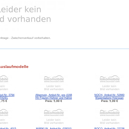
Werktage - Zwischenverkauf vorbehalten.
Auslaufmodelle
el-Nr.:3794
Allgemein, Artikel-Nr.:pre,4168
NOCH, Artikel-Nr.:52660
TADEL
H0 Figuren Hühner und Hähne
Wagenladung Holzspan
3,75 €
Preis: 5,99 €
Preis: 5,99 €
kel-Nr.:4015
MÄRKLIN, Artikel-Nr.:029310
ROCO, Artikel-Nr.:22238