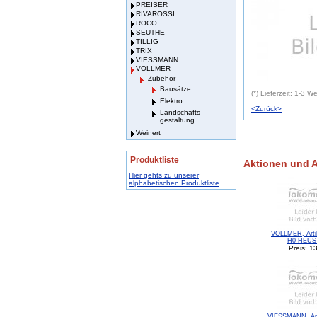
PREISER
RIVAROSSI
ROCO
SEUTHE
TILLIG
TRIX
VIESSMANN
VOLLMER
Zubehör
Bausätze
(*) Lieferzeit: 1-3 
Elektro
<Zurück>
Landschafts-
gestaltung
Weinert
Produktliste
Aktionen und 
Hier gehts zu unserer
alphabetischen Produktliste
VOLLMER, Artik
H0 HEUS
Preis: 1
VIESSMANN, Arti