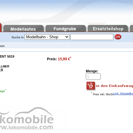
Suche in
tze
ENT 5019
*
Preis:
15,99 €
LLMER
19
Menge:
*
tage
*
zzgl. Versandk
Preis inkl. MwSt