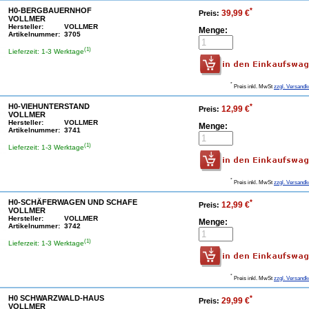
H0-BERGBAUERNHOF
*
39,99 €
Preis:
VOLLMER
Hersteller:
VOLLMER
Menge:
Artikelnummer:
3705
(1)
Lieferzeit: 1-3 Werktage
*
Preis inkl. MwSt
zzgl. Versandk
H0-VIEHUNTERSTAND
*
12,99 €
Preis:
VOLLMER
Hersteller:
VOLLMER
Menge:
Artikelnummer:
3741
(1)
Lieferzeit: 1-3 Werktage
*
Preis inkl. MwSt
zzgl. Versandk
H0-SCHÄFERWAGEN UND SCHAFE
*
12,99 €
Preis:
VOLLMER
Hersteller:
VOLLMER
Menge:
Artikelnummer:
3742
(1)
Lieferzeit: 1-3 Werktage
*
Preis inkl. MwSt
zzgl. Versandk
H0 SCHWARZWALD-HAUS
*
29,99 €
Preis:
VOLLMER