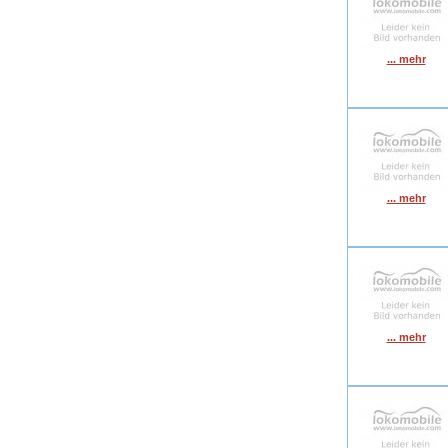
... mehr
... mehr
... mehr