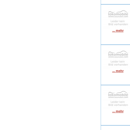
... mehr
... mehr
... mehr