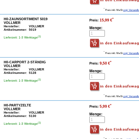
*
Preis inkl. MwSt
zzgl. Versandk
H0-ZAUNSORTIMENT 5019
*
15,99 €
Preis:
VOLLMER
Hersteller:
VOLLMER
Menge:
Artikelnummer:
5019
(1)
Lieferzeit: 1-3 Werktage
*
Preis inkl. MwSt
zzgl. Versandk
H0-CARPORT 2-STÄNDIG
*
9,50 €
Preis:
VOLLMER
Hersteller:
VOLLMER
Menge:
Artikelnummer:
5128
(1)
Lieferzeit: 1-3 Werktage
*
Preis inkl. MwSt
zzgl. Versandk
H0-PARTYZELTE
*
5,99 €
Preis:
VOLLMER
Hersteller:
VOLLMER
Menge:
Artikelnummer:
5130
(1)
Lieferzeit: 1-3 Werktage
*