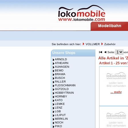
Sie befinden sich hier:
VOLLMER
Zubehör
Seite:
von
Unsere Shops
Alle Artikel in 
ARNOLD
Artikel 1 - 25 von
ATHEARN
AUHAGEN
BEMO
BRAWA
BUSCH
FALLER
FLEISCHMANN
GÜTZOLD
... mehr
HOBBYTRAIN
HORNBY
KATO
LEMKE
LENZ
LGB
LILIPUT
MÄRKLIN
NOCH
PIKO