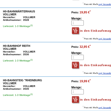
*
Preis inkl. MwSt
zzgl. Versandk
H0-BAHNWÄRTERHAUS
*
19,95 €
Preis:
VOLLMER
Hersteller:
VOLLMER
Menge:
Artikelnummer:
3528
(1)
Lieferzeit: 1-3 Werktage
*
Preis inkl. MwSt
zzgl. Versandk
H0-BAHNHOF REITH
*
32,95 €
Preis:
VOLLMER
Hersteller:
VOLLMER
Menge:
Artikelnummer:
3530
(1)
Lieferzeit: 1-3 Werktage
*
Preis inkl. MwSt
zzgl. Versandk
H0-BAHNSTEIG "RHEINBURG
*
19,99 €
Preis:
VOLLMER
Hersteller:
VOLLMER
Menge:
Artikelnummer:
3535
(1)
Lieferzeit: 1-3 Werktage
*
Preis inkl. MwSt
zzgl. Versandk