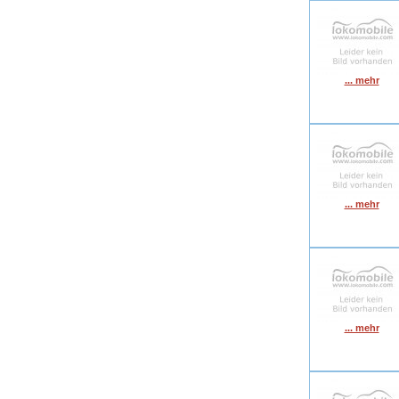
... mehr
... mehr
... mehr