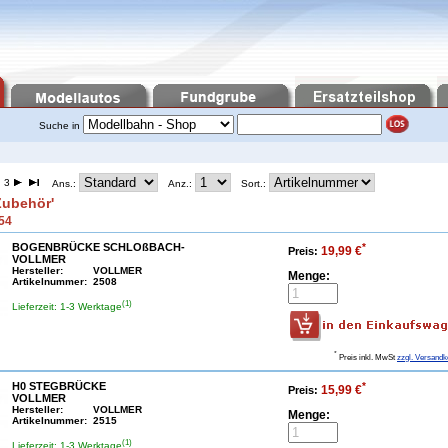
Suche in
 3
Ans.:
Anz.:
Sort.:
'Zubehör'
 54
BOGENBRÜCKE SCHLOßBACH-
*
19,99 €
Preis:
VOLLMER
Hersteller:
VOLLMER
Menge:
Artikelnummer:
2508
(1)
Lieferzeit: 1-3 Werktage
*
Preis inkl. MwSt
zzgl. Versandk
H0 STEGBRÜCKE
*
15,99 €
Preis:
VOLLMER
Hersteller:
VOLLMER
Menge:
Artikelnummer:
2515
(1)
Lieferzeit: 1-3 Werktage