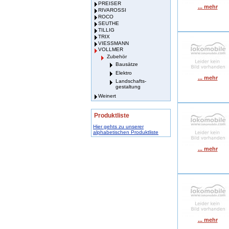
PREISER
... mehr
RIVAROSSI
ROCO
SEUTHE
TILLIG
TRIX
VIESSMANN
VOLLMER
Zubehör
Bausätze
Elektro
... mehr
Landschafts-
gestaltung
Weinert
Produktliste
Hier gehts zu unserer
alphabetischen Produktliste
... mehr
... mehr