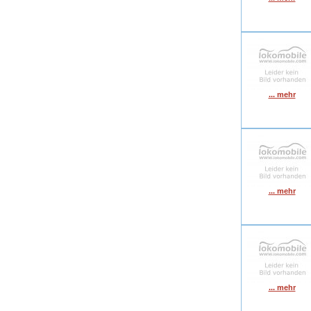
... mehr
... mehr
... mehr