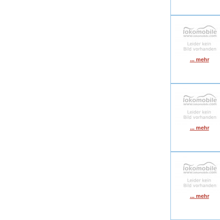
... mehr
... mehr
... mehr