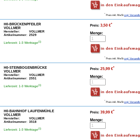
*
Preis inkl. MwSt
zzgl. Versandk
H0-BRÜCKENPFEILER
*
3,50 €
Preis:
VOLLMER
Hersteller:
VOLLMER
Menge:
Artikelnummer:
2529
(1)
Lieferzeit: 1-3 Werktage
*
Preis inkl. MwSt
zzgl. Versandk
H0-STEINBOGENBRÜCKE
*
25,99 €
Preis:
VOLLMER
Hersteller:
VOLLMER
Menge:
Artikelnummer:
2551
(1)
Lieferzeit: 1-3 Werktage
*
Preis inkl. MwSt
zzgl. Versandk
H0-BAHNHOF LAUFENMÜHLE
*
39,99 €
Preis:
VOLLMER
Hersteller:
VOLLMER
Menge:
Artikelnummer:
3518
(1)
Lieferzeit: 1-3 Werktage