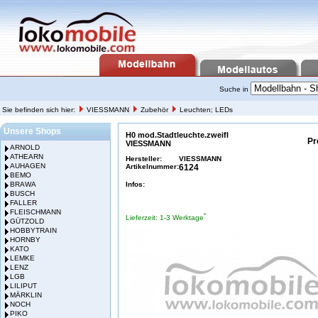
Suche in
Sie befinden sich hier:
VIESSMANN
Zubehör
Leuchten; LEDs
Unsere Shops
H0 mod.Stadtleuchte.zweifl
Pr
VIESSMANN
ARNOLD
ATHEARN
Hersteller:
VIESSMANN
AUHAGEN
Artikelnummer:
6124
BEMO
BRAWA
Infos:
BUSCH
FALLER
FLEISCHMANN
*
Lieferzeit: 1-3 Werktage
GÜTZOLD
HOBBYTRAIN
HORNBY
KATO
LEMKE
LENZ
LGB
LILIPUT
MÄRKLIN
NOCH
PIKO