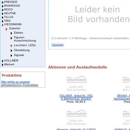
PREISER
RIVAROSSI
ROCO
SEUTHE
TILLIG
TRIX
VIESSMANN
Zubehör
Elektro
Figuren;
(*) Lieferzeit: 1-3 Werktage - Zwischenverkauf vorbehalten.
Ausschmückung
<Zurück>
Leuchten; LEDs
Oberleitung
Signale
VOLLMER
Weinert
Aktionen und Auslaufmodelle
Produktliste
Hier gehts zu unserer
alphabetischen Produktliste
VOLLMER, Artikel-Nr.:7501
BRAWA, Ar
N BAHNSTEIG "BADEN"
Nachrüstsatz
Preis: 39,99 €
Prei
Allgemein, Artikel-Nr.:lil,L136502
MÄRKLIN, Ar