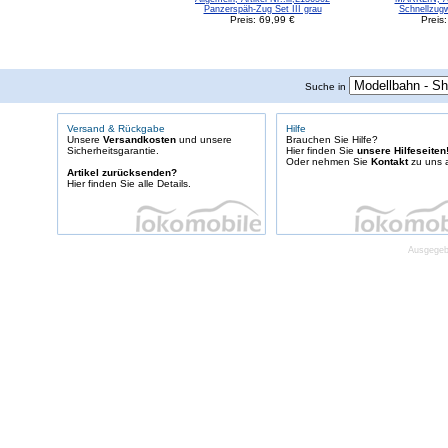
Panzerspäh-Zug Set III grau
Schnellzugw
Preis: 69,99 €
Preis
Suche in
Versand & Rückgabe
Hilfe
Unsere
Versandkosten
und unsere
Brauchen Sie Hilfe?
Sicherheitsgarantie.
Hier finden Sie
unsere Hilfeseiten
Oder nehmen Sie
Kontakt
zu uns a
Artikel zurücksenden?
Hier finden Sie alle Details.
Ausgegebe