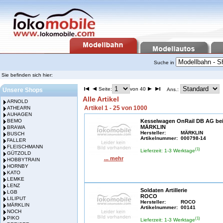
Suche in
Sie befinden sich hier:
Seite:
von 40
Unsere Shops
Ans.:
Alle Artikel
ARNOLD
Artikel 1 - 25 von 1000
ATHEARN
AUHAGEN
BEMO
Kesselwagen OnRail DB AG be
MÄRKLIN
BRAWA
Hersteller:
MÄRKLIN
BUSCH
Artikelnummer:
000798-14
FALLER
FLEISCHMANN
(1)
Lieferzeit: 1-3 Werktage
GÜTZOLD
... mehr
HOBBYTRAIN
HORNBY
KATO
LEMKE
LENZ
Soldaten Artillerie
LGB
ROCO
LILIPUT
Hersteller:
ROCO
MÄRKLIN
Artikelnummer:
00141
NOCH
PIKO
(1)
Lieferzeit: 1-3 Werktage