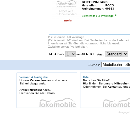
ROCO MINITANK
Hersteller:
ROCO
Artikelnummer:
00663
(1)
Lieferzeit: 1-3 Werktage
... mehr
(1) Lieferzeit: 1-3 Werktage.
(2) Lieferzeit: 1-2 Wochen. Bei Neuheiten kann die Lieferzei
informieren wir Sie über die voraussichtliche Lieferzeit.
Zwischenverkauf vorbehalten.
Seite:
von 40
Ans.:
Suche in
Versand & Rückgabe
Hilfe
Unsere
Versandkosten
und unsere
Brauchen Sie Hilfe?
Sicherheitsgarantie.
Hier finden Sie
unsere Hilfeseiten
Oder nehmen Sie
Kontakt
zu uns a
Artikel zurücksenden?
Hier finden Sie alle Details.
Ausgegebe