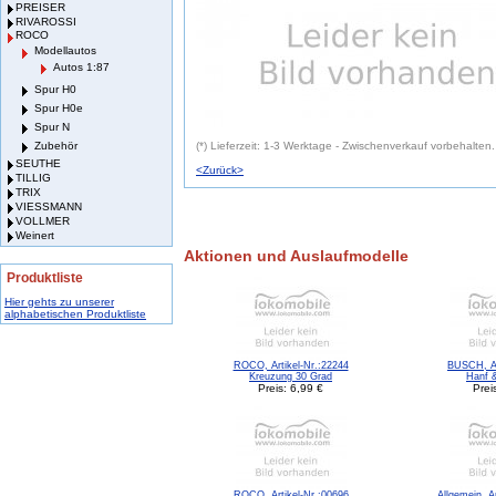
PREISER
RIVAROSSI
ROCO
Modellautos
Autos 1:87
Spur H0
Spur H0e
Spur N
Zubehör
(*) Lieferzeit: 1-3 Werktage - Zwischenverkauf vorbehalten.
SEUTHE
<Zurück>
TILLIG
TRIX
VIESSMANN
VOLLMER
Weinert
Aktionen und Auslaufmodelle
Produktliste
Hier gehts zu unserer
alphabetischen Produktliste
ROCO, Artikel-Nr.:22244
BUSCH, Ar
Kreuzung 30 Grad
Hanf 
Preis: 6,99 €
Prei
ROCO, Artikel-Nr.:00696
Allgemein, Ar