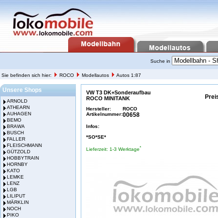
Suche in
Sie befinden sich hier:
ROCO
Modellautos
Autos 1:87
Unsere Shops
VW T3 DK+Sonderaufbau
Prei
ROCO MINITANK
ARNOLD
ATHEARN
Hersteller:
ROCO
AUHAGEN
Artikelnummer:
00658
BEMO
BRAWA
Infos:
BUSCH
*SO*SE*
FALLER
FLEISCHMANN
*
Lieferzeit: 1-3 Werktage
GÜTZOLD
HOBBYTRAIN
HORNBY
KATO
LEMKE
LENZ
LGB
LILIPUT
MÄRKLIN
NOCH
PIKO