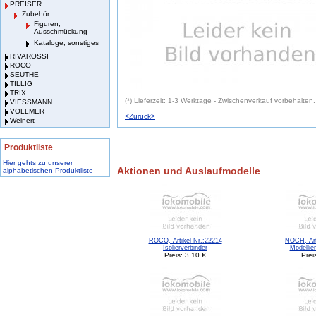
PREISER
Zubehör
Figuren;
Ausschmückung
Kataloge; sonstiges
RIVAROSSI
ROCO
SEUTHE
TILLIG
TRIX
(*) Lieferzeit: 1-3 Werktage - Zwischenverkauf vorbehalten.
VIESSMANN
VOLLMER
<Zurück>
Weinert
Produktliste
Hier gehts zu unserer
Aktionen und Auslaufmodelle
alphabetischen Produktliste
ROCO, Artikel-Nr.:22214
NOCH, Art
Isolierverbinder
Modellie
Preis: 3,10 €
Prei