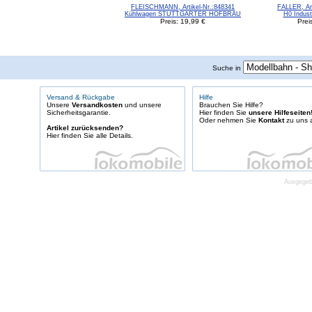
FLEISCHMANN, Artikel-Nr.:848341
FALLER, Art
Kühlwagen STUTTGARTER HOFBRÄU
H0 Indust
Preis: 19,99 €
Prei
Suche in
Versand & Rückgabe
Hilfe
Unsere
Versandkosten
und unsere
Brauchen Sie Hilfe?
Sicherheitsgarantie.
Hier finden Sie
unsere Hilfeseiten
Oder nehmen Sie
Kontakt
zu uns a
Artikel zurücksenden?
Hier finden Sie alle Details.
Ausgegebe