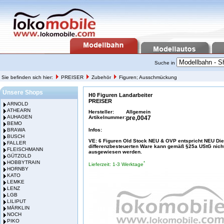
Suche in
Sie befinden sich hier:
PREISER
Zubehör
Figuren; Ausschmückung
Unsere Shops
H0 Figuren Landarbeiter
PREISER
ARNOLD
ATHEARN
Hersteller:
Allgemein
AUHAGEN
Artikelnummer:
pre,0047
BEMO
BRAWA
Infos:
BUSCH
VE: 6 Figuren Old Stock NEU & OVP entspricht NEU Di
FALLER
differenzbesteuerten Ware kann gemäß §25a UStG nich
FLEISCHMANN
ausgewiesen werden.
GÜTZOLD
HOBBYTRAIN
*
Lieferzeit: 1-3 Werktage
HORNBY
KATO
LEMKE
LENZ
LGB
LILIPUT
MÄRKLIN
NOCH
PIKO