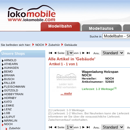
Suche in
Sie befinden sich hier:
NOCH
Zubehör
Gebäude
Seite:
von 1
Unsere Shops
Ans.:
A
Alle Artikel in 'Gebäude'
ARNOLD
Artikel 1 - 1 von 1
ATHEARN
AUHAGEN
BEMO
Wagenladung Holzspan
NOCH
BRAWA
Hersteller:
NOCH
BUSCH
Artikelnummer:
52660
FALLER
FLEISCHMANN
(1)
Lieferzeit: 1-3 Werktage
GÜTZOLD
... mehr
HOBBYTRAIN
HORNBY
KATO
LEMKE
LENZ
(1) Lieferzeit: 1-3 Werktage.
LGB
(2) Lieferzeit: 1-2 Wochen. Bei Neuheiten kann die Lieferzei
informieren wir Sie über die voraussichtliche Lieferzeit.
LILIPUT
Zwischenverkauf vorbehalten.
MÄRKLIN
NOCH
Seite:
von 1
Ans.:
A
Zubehör