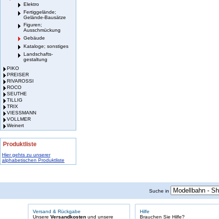
Elektro
Fertiggelände;
Gelände-Bausätze
Figuren;
Ausschmückung
Gebäude
Kataloge; sonstiges
Landschafts-
gestaltung
PIKO
PREISER
RIVAROSSI
ROCO
SEUTHE
TILLIG
TRIX
VIESSMANN
VOLLMER
Weinert
Produktliste
Hier gehts zu unserer
alphabetischen Produktliste
Suche in
Versand & Rückgabe
Hilfe
Unsere
Versandkosten
und unsere
Brauchen Sie Hilfe?