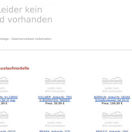
Werktage - Zwischenverkauf vorbehalten.
Auslaufmodelle
-Nr.:lil,L136502
VOLLMER, Artikel-Nr.:7501
MÄRKLIN, Artikel-Nr.:042281
Set III grau
N BAHNSTEIG "BADEN"
Schnellzugwagen Set Ep.III
9,99 €
Preis: 39,99 €
Preis: 199,99 €
el-Nr.:05223
BRAWA, Artikel-Nr.:2231
ARNOLD, Artikel-Nr.:2497