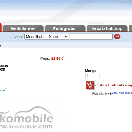
Suche in
e
*
Preis:
52,95 €
RKLIN
038
Menge:
*
tage
*
zzgl. Versandk
Preis inkl. MwSt