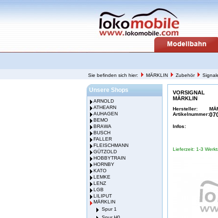
Sie befinden sich hier:
MÄRKLIN
Zubehör
Signal
Unsere Shops
VORSIGNAL
MÄRKLIN
ARNOLD
ATHEARN
Hersteller:
MÄ
AUHAGEN
Artikelnummer:
07
BEMO
BRAWA
Infos:
BUSCH
FALLER
FLEISCHMANN
Lieferzeit: 1-3 Werk
GÜTZOLD
HOBBYTRAIN
HORNBY
KATO
LEMKE
LENZ
LGB
LILIPUT
MÄRKLIN
Spur 1
Spur H0