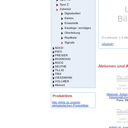
Spur Z
Zubehör
Digitalartikel
Elektro
Ersatzteile
Kataloge; sonstiges
Oberleitung
Replikate
(*) Lieferzeit: 1-3 
Signale
<Zurück>
NOCH
PIKO
PREISER
RIVAROSSI
ROCO
Aktionen und 
SEUTHE
TILLIG
TRIX
VIESSMANN
VOLLMER
Weinert
Allgemein, Artikel
Produktliste
Panzerspäh-Zug 
Preis: 6
Hier gehts zu unserer
alphabetischen Produktliste
MÄRKLIN, Artik