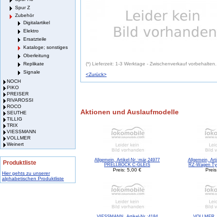
Spur Z
Zubehör
Digitalartikel
Elektro
Ersatzteile
Kataloge; sonstiges
Oberleitung
Replikate
(*) Lieferzeit: 1-3 Werktage - Zwischenverkauf vorbehalten.
Signale
<Zurück>
NOCH
PIKO
PREISER
RIVAROSSI
ROCO
Aktionen und Auslaufmodelle
SEUTHE
TILLIG
TRIX
VIESSMANN
VOLLMER
Weinert
Allgemein, Artikel-Nr.:mär,24977
Allgemein, Art
Produktliste
PRELLBOCK C-GLEIS
RZ-Wagen Typ
Preis: 5,00 €
Preis
Hier gehts zu unserer
alphabetischen Produktliste
VIESSMANN, Artikel-Nr.:4184
VOLLMER, A