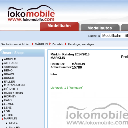
Suche in
Sie befinden sich hier:
MÄRKLIN
Zubehör
Kataloge; sonstiges
Unsere Shops
Märklin Katalog 2014/2015
Pre
MÄRKLIN
ARNOLD
ATHEARN
Hersteller:
MÄRKLIN
AUHAGEN
Artikelnummer:
15780
BEMO
BRAWA
Infos:
BUSCH
FALLER
FLEISCHMANN
*
Lieferzeit: 1-3 Werktage
GÜTZOLD
HOBBYTRAIN
HORNBY
KATO
LEMKE
LENZ
LGB
LILIPUT
MÄRKLIN
Spur 1
Spur H0