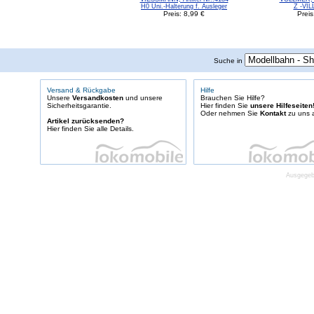
H0 Uni.-Halterung f. Ausleger
Z -VI
Preis: 8,99 €
Preis
Suche in
Versand & Rückgabe
Hilfe
Unsere
Versandkosten
und unsere
Brauchen Sie Hilfe?
Sicherheitsgarantie.
Hier finden Sie
unsere Hilfeseiten
Oder nehmen Sie
Kontakt
zu uns a
Artikel zurücksenden?
Hier finden Sie alle Details.
Ausgegebe