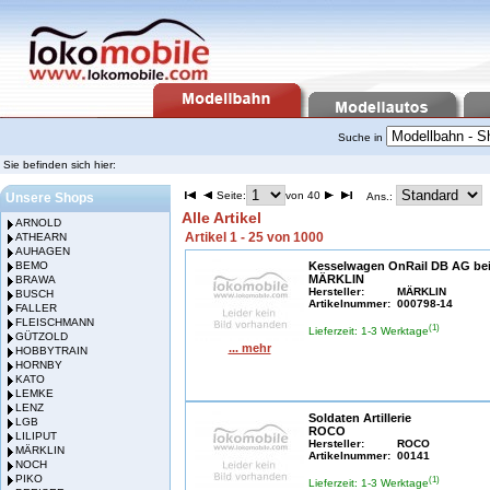
Suche in
Sie befinden sich hier:
Seite:
von 40
Unsere Shops
Ans.:
Alle Artikel
ARNOLD
Artikel 1 - 25 von 1000
ATHEARN
AUHAGEN
BEMO
Kesselwagen OnRail DB AG be
MÄRKLIN
BRAWA
Hersteller:
MÄRKLIN
BUSCH
Artikelnummer:
000798-14
FALLER
FLEISCHMANN
(1)
Lieferzeit: 1-3 Werktage
GÜTZOLD
... mehr
HOBBYTRAIN
HORNBY
KATO
LEMKE
LENZ
Soldaten Artillerie
LGB
ROCO
LILIPUT
Hersteller:
ROCO
MÄRKLIN
Artikelnummer:
00141
NOCH
PIKO
(1)
Lieferzeit: 1-3 Werktage