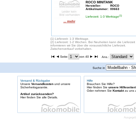
ROCO MINITANK
Hersteller:
ROCO
Artikelnummer:
00663
(1)
Lieferzeit: 1-3 Werktage
... mehr
(1) Lieferzeit: 1-3 Werktage.
(2) Lieferzeit: 1-2 Wochen. Bei Neuheiten kann die Lieferzei
informieren wir Sie über die voraussichtliche Lieferzeit.
Zwischenverkauf vorbehalten.
Seite:
von 40
Ans.:
Suche in
Versand & Rückgabe
Hilfe
Unsere
Versandkosten
und unsere
Brauchen Sie Hilfe?
Sicherheitsgarantie.
Hier finden Sie
unsere Hilfeseiten
Oder nehmen Sie
Kontakt
zu uns a
Artikel zurücksenden?
Hier finden Sie alle Details.
Ausgegebe