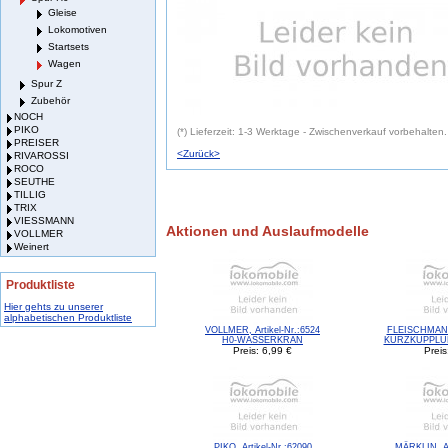
Gleise
Lokomotiven
Startsets
Wagen
Spur Z
Zubehör
NOCH
PIKO
(*) Lieferzeit: 1-3 Werktage - Zwischenverkauf vorbehalten.
PREISER
<Zurück>
RIVAROSSI
ROCO
SEUTHE
TILLIG
TRIX
VIESSMANN
Aktionen und Auslaufmodelle
VOLLMER
Weinert
Produktliste
Hier gehts zu unserer
alphabetischen Produktliste
VOLLMER, Artikel-Nr.:6524
FLEISCHMANN,
H0-WASSERKRAN
KURZKUPPLU
Preis: 6,99 €
Preis
PIKO, Artikel-Nr.:62090
MÄRKLIN, Ar