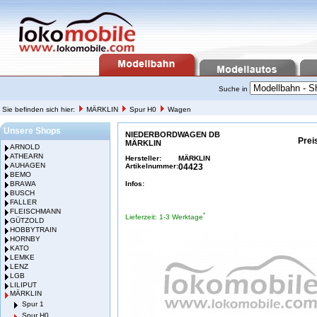
Suche in
Sie befinden sich hier:
MÄRKLIN
Spur H0
Wagen
Unsere Shops
NIEDERBORDWAGEN DB
Prei
MÄRKLIN
ARNOLD
ATHEARN
Hersteller:
MÄRKLIN
AUHAGEN
Artikelnummer:
04423
BEMO
BRAWA
Infos:
BUSCH
FALLER
FLEISCHMANN
*
Lieferzeit: 1-3 Werktage
GÜTZOLD
HOBBYTRAIN
HORNBY
KATO
LEMKE
LENZ
LGB
LILIPUT
MÄRKLIN
Spur 1
Spur H0