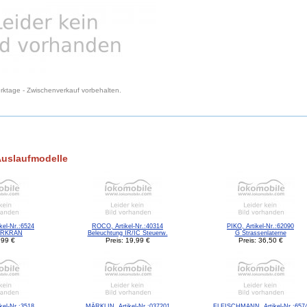
Werktage - Zwischenverkauf vorbehalten.
Auslaufmodelle
el-Nr.:6524
ROCO, Artikel-Nr.:40314
PIKO, Artikel-Nr.:62090
ERKRAN
Beleuchtung IR/IC Steuerw.
G Strassenlaterne
,99 €
Preis: 19,99 €
Preis: 36,50 €
el-Nr.:3518
MÄRKLIN, Artikel-Nr.:037201
FLEISCHMANN, Artikel-Nr.:657