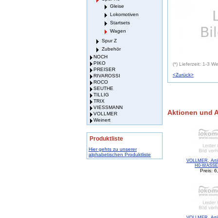
Gleise
Lokomotiven
Startsets
Wagen
Spur Z
Zubehör
NOCH
PIKO
(*) Lieferzeit: 1-3 
PREISER
<Zurück>
RIVAROSSI
ROCO
SEUTHE
TILLIG
TRIX
VIESSMANN
Aktionen und 
VOLLMER
Weinert
Produktliste
Hier gehts zu unserer
alphabetischen Produktliste
VOLLMER, Artik
H0-WASS
Preis: 6
VOLLMER, Artik