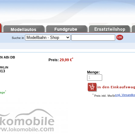
Suche in
 ABi DB
*
Preis:
29,99 €
RKLIN
313
Menge:
*
tage
*
zzgl. Versandk
Preis inkl. MwSt