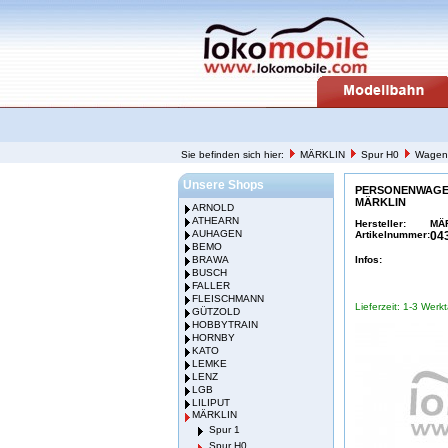
Sie befinden sich hier:
MÄRKLIN
Spur H0
Wagen
Unsere Shops
PERSONENWAGEN
MÄRKLIN
ARNOLD
ATHEARN
Hersteller:
MÄ
AUHAGEN
Artikelnummer:
04
BEMO
BRAWA
Infos:
BUSCH
FALLER
FLEISCHMANN
Lieferzeit: 1-3 Werk
GÜTZOLD
HOBBYTRAIN
HORNBY
KATO
LEMKE
LENZ
LGB
LILIPUT
MÄRKLIN
Spur 1
Spur H0