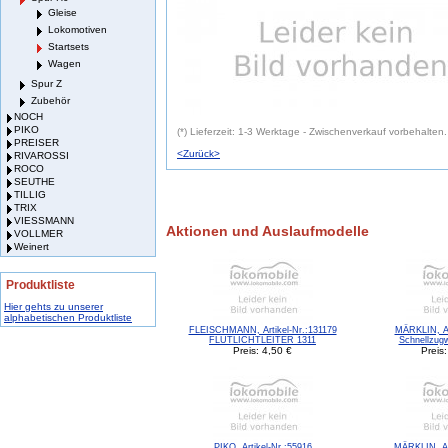
Gleise
Lokomotiven
Startsets
Wagen
Spur Z
Zubehör
NOCH
PIKO
(*) Lieferzeit: 1-3 Werktage - Zwischenverkauf vorbehalten.
PREISER
<Zurück>
RIVAROSSI
ROCO
SEUTHE
TILLIG
TRIX
VIESSMANN
Aktionen und Auslaufmodelle
VOLLMER
Weinert
Produktliste
Hier gehts zu unserer
alphabetischen Produktliste
FLEISCHMANN, Artikel-Nr.:131179
MÄRKLIN, Ar
FLUTLICHTLEITER 1311
Schnellzugw
Preis: 4,50 €
Preis
PIKO, Artikel-Nr.:55916
MÄRKLIN, Ar