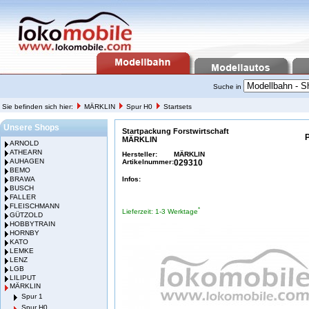
Suche in
Sie befinden sich hier:
MÄRKLIN
Spur H0
Startsets
Unsere Shops
Startpackung Forstwirtschaft
MÄRKLIN
ARNOLD
ATHEARN
Hersteller:
MÄRKLIN
AUHAGEN
Artikelnummer:
029310
BEMO
BRAWA
Infos:
BUSCH
FALLER
FLEISCHMANN
*
Lieferzeit: 1-3 Werktage
GÜTZOLD
HOBBYTRAIN
HORNBY
KATO
LEMKE
LENZ
LGB
LILIPUT
MÄRKLIN
Spur 1
Spur H0