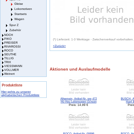
Gleise
Lokomotiven
Startsets
Wagen
Spur Z
Zubehör
NOCH
PIKO
(*) Lieferzeit: 1-3 Werktage - Zwischenverkauf vorbehalten.
PREISER
<Zurück>
RIVAROSSI
ROCO
SEUTHE
TILLIG
TRIX
VIESSMANN
Aktionen und Auslaufmodelle
VOLLMER
Weinert
Produktliste
Hier gehts zu unserer
alphabetischen Produktliste
Allgemein, Artikel-Nr.:pre,472
BUSCH, Ar
H0 Heu Leiterwagen Ochsen
Hanf 
Preis: 14,99 €
Prei
ROCO, Artikel-Nr.:00696
ROCO, Art