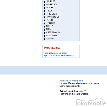
LILIPUT
MÄRKLIN
NOCH
PIKO
PREISER
RIVAROSSI
ROCO
SEUTHE
TILLIG
TRIX
VIESSMANN
VOLLMER
Weinert
Produktliste
Hier gehts zu unserer
alphabetischen Produktliste
Versand & Rückgabe
Unsere
Versandkosten
und unsere
Sicherheitsgarantie.
Artikel zurücksenden?
Hier finden Sie alle Details.