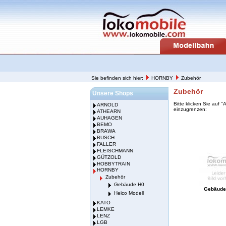
Sie befinden sich hier:
HORNBY
Zubehör
Zubehör
Unsere Shops
Bitte klicken Sie auf 
ARNOLD
einzugrenzen:
ATHEARN
AUHAGEN
BEMO
BRAWA
BUSCH
FALLER
FLEISCHMANN
GÜTZOLD
HOBBYTRAIN
HORNBY
Zubehör
Gebäude H0
Gebäude 
Heico Modell
KATO
LEMKE
LENZ
LGB