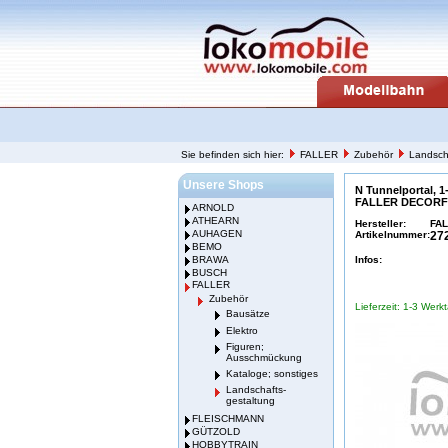
Sie befinden sich hier:
FALLER
Zubehör
Landsch
Unsere Shops
N Tunnelportal, 1-
FALLER DECORF
ARNOLD
ATHEARN
Hersteller:
FA
AUHAGEN
Artikelnummer:
27
BEMO
BRAWA
Infos:
BUSCH
FALLER
Zubehör
Lieferzeit: 1-3 Werk
Bausätze
Elektro
Figuren;
Ausschmückung
Kataloge; sonstiges
Landschafts-
gestaltung
FLEISCHMANN
GÜTZOLD
HOBBYTRAIN