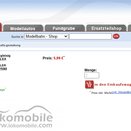
Suche in
afts-gestaltung
gleisig
*
Preis:
5,99 €
LEX
LLER
2590
Menge:
*
tage
*
zzgl. Versandk
Preis inkl. MwSt