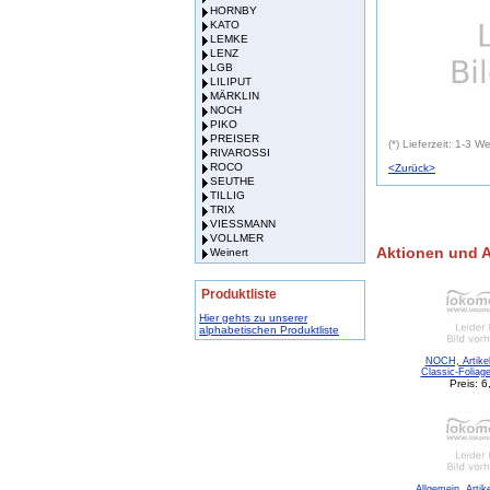
HORNBY
KATO
LEMKE
LENZ
LGB
LILIPUT
MÄRKLIN
NOCH
PIKO
PREISER
(*) Lieferzeit: 1-3 
RIVAROSSI
ROCO
<Zurück>
SEUTHE
TILLIG
TRIX
VIESSMANN
VOLLMER
Aktionen und 
Weinert
Produktliste
Hier gehts zu unserer
alphabetischen Produktliste
NOCH, Artikel
Classic-Foliag
Preis: 6
Allgemein, Artik