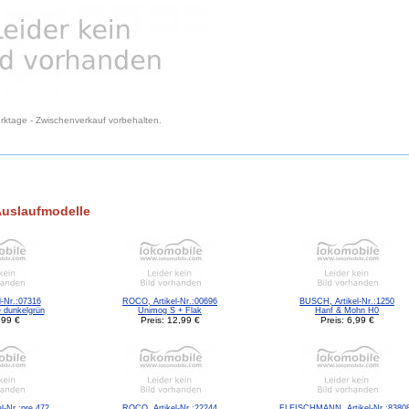
Werktage - Zwischenverkauf vorbehalten.
Auslaufmodelle
-Nr.:07316
ROCO, Artikel-Nr.:00696
BUSCH, Artikel-Nr.:1250
e dunkelgrün
Unimog S + Flak
Hanf & Mohn H0
,99 €
Preis: 12,99 €
Preis: 6,99 €
el-Nr.:pre,472
ROCO, Artikel-Nr.:22244
FLEISCHMANN, Artikel-Nr.:8380