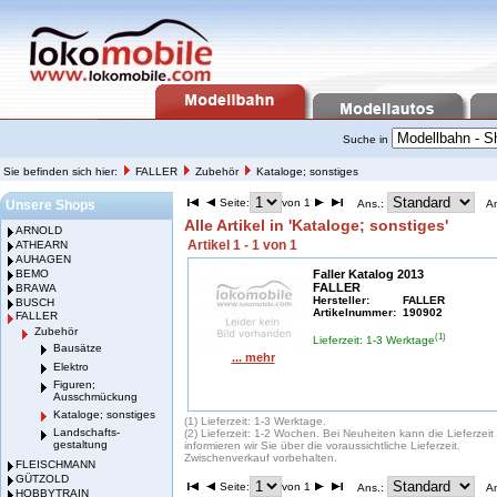
Suche in
Sie befinden sich hier:
FALLER
Zubehör
Kataloge; sonstiges
Seite:
von 1
Unsere Shops
Ans.:
A
Alle Artikel in 'Kataloge; sonstiges'
ARNOLD
Artikel 1 - 1 von 1
ATHEARN
AUHAGEN
BEMO
Faller Katalog 2013
FALLER
BRAWA
Hersteller:
FALLER
BUSCH
Artikelnummer:
190902
FALLER
Zubehör
(1)
Lieferzeit: 1-3 Werktage
Bausätze
... mehr
Elektro
Figuren;
Ausschmückung
Kataloge; sonstiges
(1) Lieferzeit: 1-3 Werktage.
Landschafts-
(2) Lieferzeit: 1-2 Wochen. Bei Neuheiten kann die Lieferzei
gestaltung
informieren wir Sie über die voraussichtliche Lieferzeit.
Zwischenverkauf vorbehalten.
FLEISCHMANN
GÜTZOLD
Seite:
von 1
Ans.:
A
HOBBYTRAIN