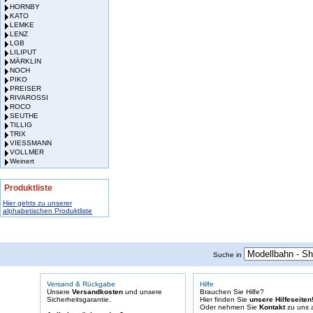
HORNBY
KATO
LEMKE
LENZ
LGB
LILIPUT
MÄRKLIN
NOCH
PIKO
PREISER
RIVAROSSI
ROCO
SEUTHE
TILLIG
TRIX
VIESSMANN
VOLLMER
Weinert
Produktliste
Hier gehts zu unserer
alphabetischen Produktliste
Suche in
Versand & Rückgabe
Hilfe
Unsere
Versandkosten
und unsere
Brauchen Sie Hilfe?
Sicherheitsgarantie.
Hier finden Sie
unsere Hilfeseiten
Oder nehmen Sie
Kontakt
zu uns a