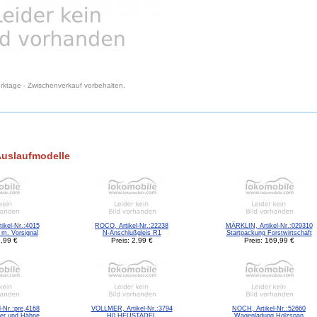
Werktage - Zwischenverkauf vorbehalten.
Auslaufmodelle
kel-Nr.:4015
ROCO, Artikel-Nr.:22238
MÄRKLIN, Artikel-Nr.:029310
 m. Vorsignal
N-Anschlußgleis R1
Startpackung Forstwirtschaft
9,99 €
Preis: 2,99 €
Preis: 169,99 €
l-Nr.:pre,4168
VOLLMER, Artikel-Nr.:3794
NOCH, Artikel-Nr.:52660
er und Hähne
H0 HEUSTADEL
Wagenladung Holzspan