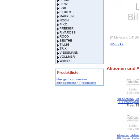
LEMKE
LENZ
LGB
LILIPUT
MÄRKLIN
NOCH
PIKO
PREISER
RIVAROSSI
ROCO
(*) Lieferzeit: 1-3 
SEUTHE
<Zurück>
TILLIG
TRIX
VIESSMANN
VOLLMER
Weinert
Aktionen und 
Produktliste
Hier gehts zu unserer
alphabetischen Produktliste
VIESSMANN, Arti
H0 Einfahrsignal
Preis: 2
Allgemein, Artike
H0 Figuren Hühn