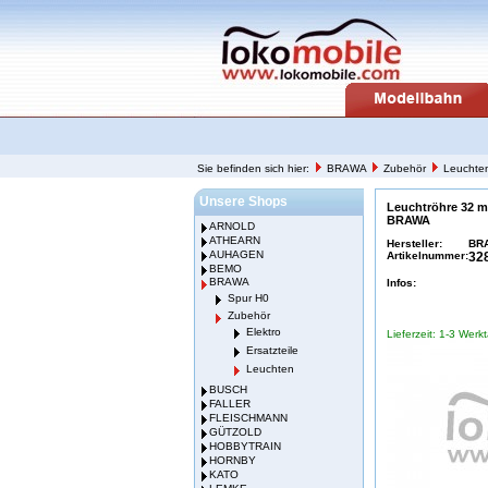
Sie befinden sich hier:
BRAWA
Zubehör
Leuchte
Unsere Shops
Leuchtröhre 32 
BRAWA
ARNOLD
ATHEARN
Hersteller:
BR
AUHAGEN
Artikelnummer:
32
BEMO
BRAWA
Infos:
Spur H0
Zubehör
Elektro
Lieferzeit: 1-3 Werk
Ersatzteile
Leuchten
BUSCH
FALLER
FLEISCHMANN
GÜTZOLD
HOBBYTRAIN
HORNBY
KATO