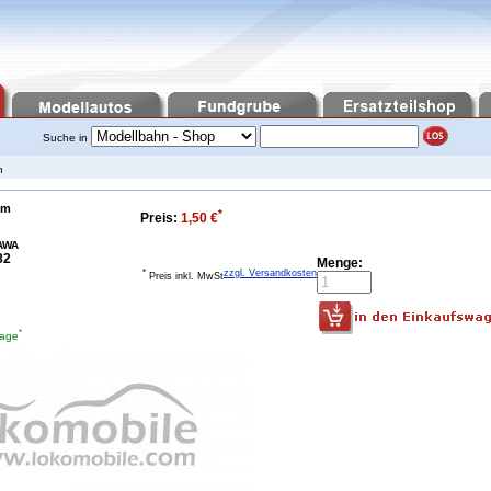
Suche in
n
mm
*
Preis:
1,50 €
AWA
82
Menge:
*
zzgl. Versandkosten
Preis inkl. MwSt
*
tage