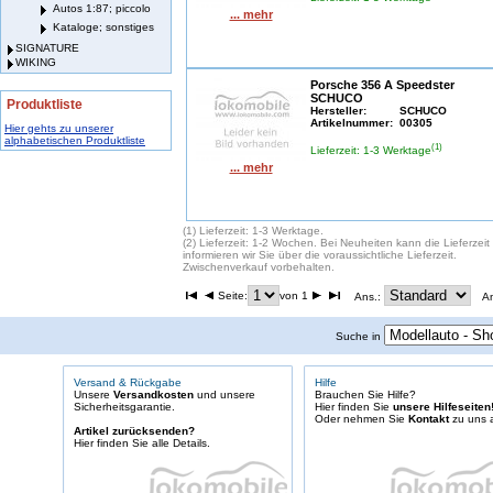
Autos 1:87; piccolo
... mehr
Kataloge; sonstiges
SIGNATURE
WIKING
Porsche 356 A Speedster
SCHUCO
Produktliste
Hersteller:
SCHUCO
Artikelnummer:
00305
Hier gehts zu unserer
alphabetischen Produktliste
(1)
Lieferzeit: 1-3 Werktage
... mehr
(1) Lieferzeit: 1-3 Werktage.
(2) Lieferzeit: 1-2 Wochen. Bei Neuheiten kann die Lieferzei
informieren wir Sie über die voraussichtliche Lieferzeit.
Zwischenverkauf vorbehalten.
Seite:
von 1
Ans.:
A
Suche in
Versand & Rückgabe
Hilfe
Unsere
Versandkosten
und unsere
Brauchen Sie Hilfe?
Sicherheitsgarantie.
Hier finden Sie
unsere Hilfeseiten
Oder nehmen Sie
Kontakt
zu uns a
Artikel zurücksenden?
Hier finden Sie alle Details.