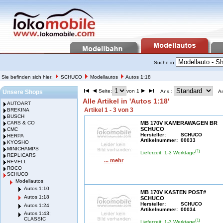
Suche in
Sie befinden sich hier:
SCHUCO
Modellautos
Autos 1:18
Seite:
von 1
Unsere Shops
Ans.:
A
Alle Artikel in 'Autos 1:18'
AUTOART
Artikel 1 - 3 von 3
BREKINA
BUSCH
CARS & CO
MB 170V KAMERAWAGEN BR
SCHUCO
CMC
Hersteller:
SCHUCO
HERPA
Artikelnummer:
00033
KYOSHO
MINICHAMPS
(1)
Lieferzeit: 1-3 Werktage
REPLICARS
... mehr
REVELL
ROCO
SCHUCO
Modellautos
Autos 1:10
MB 170V KASTEN POST#
Autos 1:18
SCHUCO
Hersteller:
SCHUCO
Autos 1:24
Artikelnummer:
00034
Autos 1:43;
CLASSIC
(1)
Lieferzeit: 1-3 Werktage