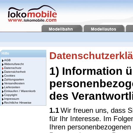
Datenschutzerkl
Hilfe
AGB
Widerrufsrecht
1) Information 
Datenschutz
Datensicherheit
Cookies
personenbezoge
Zahlungsarten
Versandkosten
Lieferzeiten
Einkaufen / Warenkorb
des Verantwortl
Copyright
Impressum
Rechtliche Hinweise
1.1
Wir freuen uns, dass 
für Ihr Interesse. Im Folg
Ihren personenbezogenen 