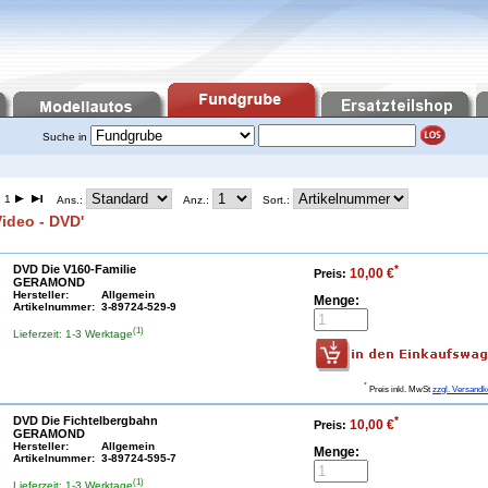
Suche in
 1
Ans.:
Anz.:
Sort.:
'Video - DVD'
DVD Die V160-Familie
*
10,00 €
Preis:
GERAMOND
Hersteller:
Allgemein
Menge:
Artikelnummer:
3-89724-529-9
(1)
Lieferzeit: 1-3 Werktage
*
Preis inkl. MwSt
zzgl. Versandk
DVD Die Fichtelbergbahn
*
10,00 €
Preis:
GERAMOND
Hersteller:
Allgemein
Menge:
Artikelnummer:
3-89724-595-7
(1)
Lieferzeit: 1-3 Werktage