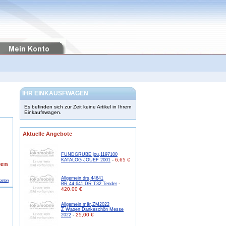
IHR EINKAUSFWAGEN
Es befinden sich zur Zeit keine Artikel in Ihrem
Einkaufswagen.
Aktuelle Angebote
FUNDGRUBE jou,1197100
-
6,65 €
KATALOG JOUEF 2001
Allgemein drs,44641
osten
-
BR 44 641 DR T32 Tender
420,00 €
Allgemein mär,ZM2022
Z Wagen Dankeschön Messe
-
25,00 €
2022