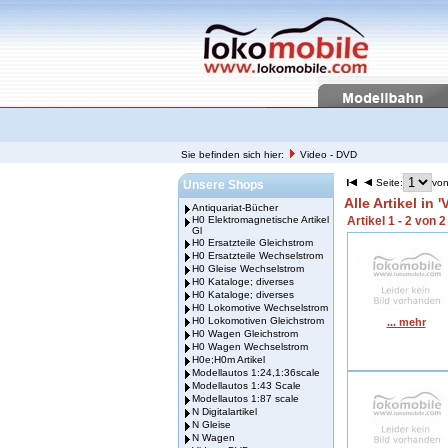
Sie befinden sich hier:
Video - DVD
Seite:
von
Unsere Shops
Alle Artikel in 
Antiquariat-Bücher
H0 Elektromagnetische Artikel
Artikel 1 - 2 von 2
Gl
H0 Ersatzteile Gleichstrom
H0 Ersatzteile Wechselstrom
H0 Gleise Wechselstrom
H0 Kataloge; diverses
H0 Kataloge; diverses
H0 Lokomotive Wechselstrom
H0 Lokomotiven Gleichstrom
... mehr
H0 Wagen Gleichstrom
H0 Wagen Wechselstrom
H0e;H0m Artikel
Modellautos 1:24,1:36scale
Modellautos 1:43 Scale
Modellautos 1:87 scale
N Digitalartikel
N Gleise
N Wagen