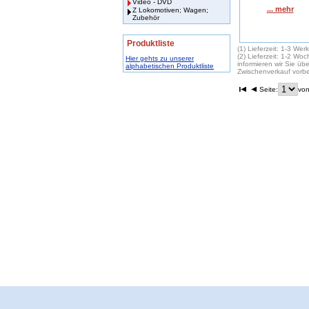
Video - DVD
... mehr
Z Lokomotiven; Wagen;
Zubehör
Produktliste
(1) Lieferzeit: 1-3 Wer
(2) Lieferzeit: 1-2 Wo
Hier gehts zu unserer
informieren wir Sie übe
alphabetischen Produktliste
Zwischenverkauf vorbe
Seite:
von