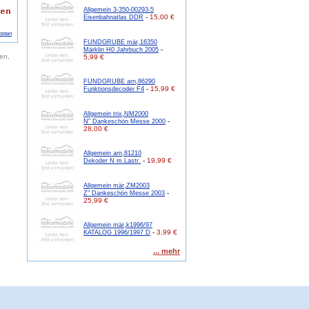
Allgemein 3-350-00293-5
-
15,00 €
Eisenbahnatlas DDR
osten
FUNDGRUBE mär,16350
-
Märklin H0 Jahrbuch 2005
en,
5,99 €
FUNDGRUBE arn,86290
-
15,99 €
Funktionsdecoder F4
Allgemein trix,NM2000
-
N" Dankeschön Messe 2000
28,00 €
Allgemein arn,81210
-
19,99 €
Dekoder N m.Lastr.
Allgemein mär,ZM2003
-
Z" Dankeschön Messe 2003
25,99 €
Allgemein mär,k1996/97
-
3,99 €
KATALOG 1996/1997 D
... mehr