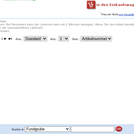
*
Preis inkl. MwSt
zzgl. Versandk
ktage.
chen. Bei Neuheiten kann die Lieferzeit mehr als 2 Wochen betragen. Wenn Sie den Artikel bestell
r die voraussichtliche Lieferzeit.
halten.
 1
Ans.:
Anz.:
Sort.:
Suche in