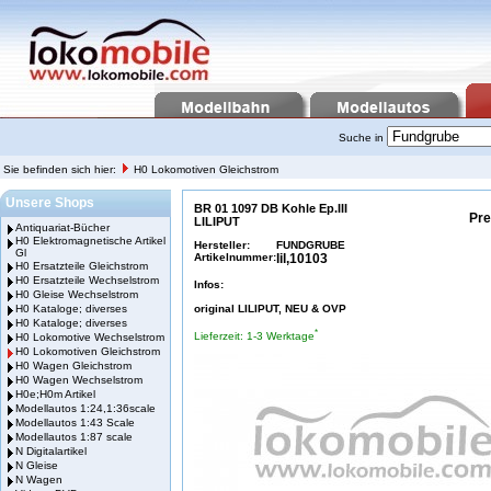
Suche in
Sie befinden sich hier:
H0 Lokomotiven Gleichstrom
Unsere Shops
BR 01 1097 DB Kohle Ep.III
Pre
LILIPUT
Antiquariat-Bücher
H0 Elektromagnetische Artikel
Hersteller:
FUNDGRUBE
Gl
Artikelnummer:
lil,10103
H0 Ersatzteile Gleichstrom
H0 Ersatzteile Wechselstrom
Infos:
H0 Gleise Wechselstrom
H0 Kataloge; diverses
original LILIPUT, NEU & OVP
H0 Kataloge; diverses
*
Lieferzeit: 1-3 Werktage
H0 Lokomotive Wechselstrom
H0 Lokomotiven Gleichstrom
H0 Wagen Gleichstrom
H0 Wagen Wechselstrom
H0e;H0m Artikel
Modellautos 1:24,1:36scale
Modellautos 1:43 Scale
Modellautos 1:87 scale
N Digitalartikel
N Gleise
N Wagen