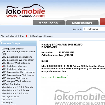
Suche in
Sie befinden sich hier:
H0 Kataloge; diverses
Unsere Shops
Katalog BACHMANN 2008 H0/N/G
BACHMANN
Antiquariat-Bücher
H0 Elektromagnetische Artikel
Hersteller:
FUNDGRUBE
Gl
Artikelnummer:
bac,99808
H0 Ersatzteile Gleichstrom
H0 Ersatzteile Wechselstrom
Infos:
H0 Gleise Wechselstrom
H0 Kataloge; diverses
NEU 2008 000800 H0, N, G A4, ca 250 Seiten Die Umsat
differenzbesteuerten Ware kann gemäß §25a UStG nich
H0 Kataloge; diverses
ausgewiesen werden.
H0 Lokomotive Wechselstrom
H0 Lokomotiven Gleichstrom
*
Lieferzeit: 1-3 Werktage
H0 Wagen Gleichstrom
H0 Wagen Wechselstrom
H0e;H0m Artikel
Modellautos 1:24,1:36scale
Modellautos 1:43 Scale
Modellautos 1:87 scale
N Digitalartikel
N Gleise
N Wagen