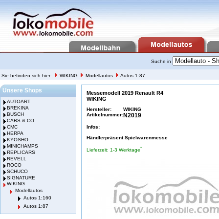
Suche in
Sie befinden sich hier:
WIKING
Modellautos
Autos 1:87
Unsere Shops
Messemodell 2019 Renault R4
WIKING
AUTOART
BREKINA
Hersteller:
WIKING
BUSCH
Artikelnummer:
N2019
CARS & CO
CMC
Infos:
HERPA
Händlerpräsent Spielwarenmesse
KYOSHO
MINICHAMPS
*
Lieferzeit: 1-3 Werktage
REPLICARS
REVELL
ROCO
SCHUCO
SIGNATURE
WIKING
Modellautos
Autos 1:160
Autos 1:87