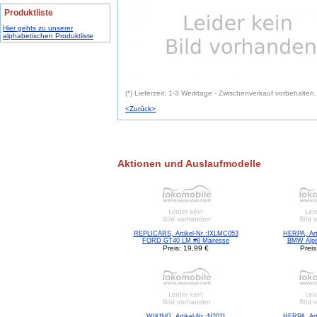
Produktliste
Hier gehts zu unserer
alphabetischen Produktliste
(*) Lieferzeit: 1-3 Werktage - Zwischenverkauf vorbehalten.
<Zurück>
Aktionen und Auslaufmodelle
REPLICARS, Artikel-Nr.:IXLMC053
HERPA, Art
FORD GT40 LM #8 Mairesse
BMW Alpi
Preis: 19,99 €
Preis
WIKING, Artikel-Nr.:N2011
HERPA, Art