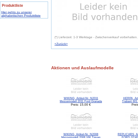
Produktliste
Hier gehts zu unserer
alphabetischen Produktliste
(*) Lieferzeit: 1-3 Werktage - Zwischenverkauf vorbehalten.
<Zurück>
Aktionen und Auslaufmodelle
WIKING, Artikel-Nr.:N2011
HERPA, Art
Messemodell 2011 Ford Granada
Trabant 601
Preis: 15,00 €
Prei
WIKING, Artikel-Nr.:N2008
REPLICARS, Ar
Messemodell 2008 VW Tiguan
FORD GT40 