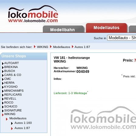
Suche in
Sie befinden sich hier:
WIKING
Modellautos
Autos 1:87
Unsere Shops
VW 181 - hellrotorange
Preis:
7
WIKING
AUTOART
BREKINA
Hersteller:
WIKING
BUSCH
Artikelnummer:
004049
CARS & CO
*
Preis inkl
CMC
Infos:
HERPA
KYOSHO
MINICHAMPS
*
Lieferzeit: 1-3 Werktage
REPLICARS
REVELL
ROCO
SCHUCO
SIGNATURE
WIKING
Modellautos
Autos 1:160
Autos 1:87