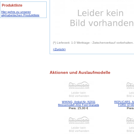
Produktliste
Hier gehts zu unserer
alphabetischen Produktliste
(*) Lieferzeit: 1-3 Werktage - Zwischenverkauf vorbehalten.
<Zurück>
Aktionen und Auslaufmodelle
WIKING, Artikel-Nr.:N2011
REPLICARS, Ar
Messemodell 2011 Ford Granada
FORD GT40 
Preis: 15,00 €
Preis