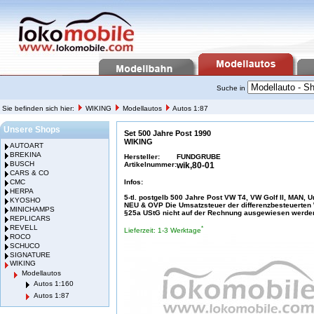
Suche in
Sie befinden sich hier:
WIKING
Modellautos
Autos 1:87
Unsere Shops
Set 500 Jahre Post 1990
WIKING
AUTOART
BREKINA
Hersteller:
FUNDGRUBE
BUSCH
Artikelnummer:
wik,80-01
CARS & CO
CMC
Infos:
HERPA
5-tl. postgelb 500 Jahre Post VW T4, VW Golf II, MAN, U
KYOSHO
NEU & OVP Die Umsatzsteuer der differenzbesteuerte
MINICHAMPS
§25a UStG nicht auf der Rechnung ausgewiesen werde
REPLICARS
REVELL
*
Lieferzeit: 1-3 Werktage
ROCO
SCHUCO
SIGNATURE
WIKING
Modellautos
Autos 1:160
Autos 1:87