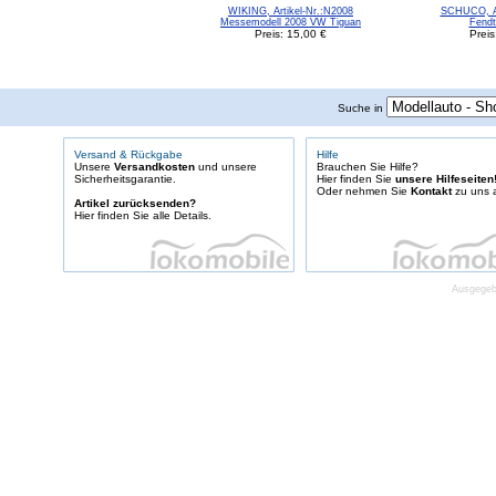
WIKING, Artikel-Nr.:N2008
SCHUCO, Ar
Messemodell 2008 VW Tiguan
Fendt
Preis: 15,00 €
Preis
Suche in
Versand & Rückgabe
Hilfe
Unsere
Versandkosten
und unsere
Brauchen Sie Hilfe?
Sicherheitsgarantie.
Hier finden Sie
unsere Hilfeseiten
Oder nehmen Sie
Kontakt
zu uns a
Artikel zurücksenden?
Hier finden Sie alle Details.
Ausgegebe