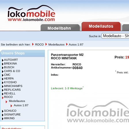
Suche in
Sie befinden sich hier:
ROCO
Modellautos
Autos 1:87
Unsere Shops
Panzertransporter M2
Preis:
19
ROCO MINITANK
AUTOART
BREKINA
Hersteller:
ROCO
BUSCH
Artikelnummer:
00840
CARS & CO
*
Preis inkl
CMC
Infos:
HERPA
KYOSHO
MINICHAMPS
*
Lieferzeit: 1-3 Werktage
REPLICARS
REVELL
ROCO
Modellautos
Autos 1:87
SCHUCO
SIGNATURE
WIKING