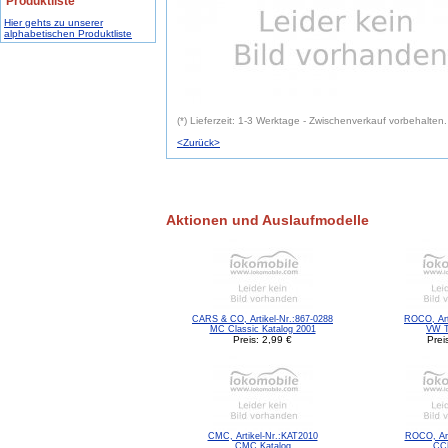
Produktliste
Hier gehts zu unserer
alphabetischen Produktliste
(*) Lieferzeit: 1-3 Werktage - Zwischenverkauf vorbehalten.
<Zurück>
Aktionen und Auslaufmodelle
CARS & CO, Artikel-Nr.:867-0288
ROCO, Art
MC Classic Katalog 2001
VW T
Preis: 2,99 €
Prei
CMC, Artikel-Nr.:KAT2010
ROCO, Art
CMC Katalog
CC